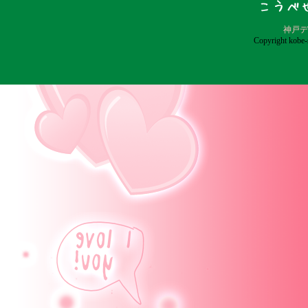
神戸デ
Copyright kobe-